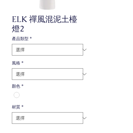
ELK 禪風混泥土檯
燈2
產品類型
*
風格
*
顏色
*
材質
*