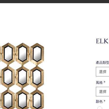
EL
產品類
選擇
風格
*
選擇
顏色
*