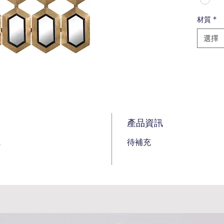
材質
*
選擇
產品資訊
m
待補充