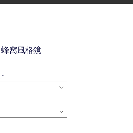
K 蜂窩風格鏡
型
*