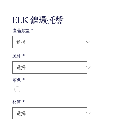
ELK 鎳環托盤
產品類型
*
風格
*
顏色
*
材質
*