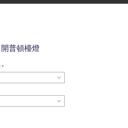
K 開普頓檯燈
型
*