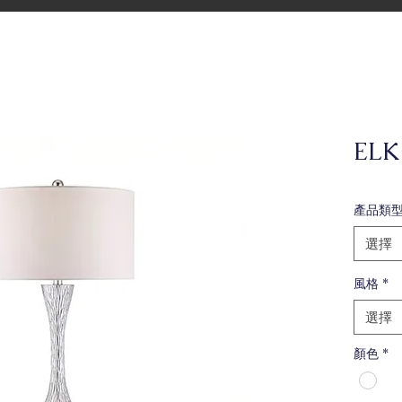
EL
產品類
選擇
風格
*
選擇
顏色
*