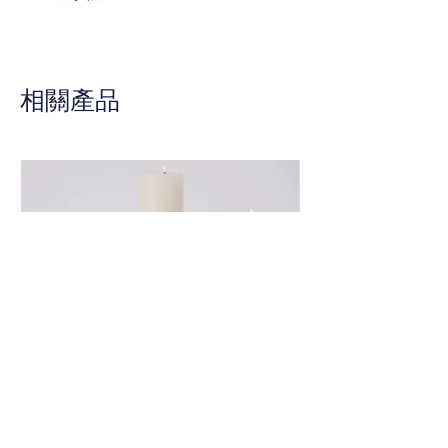
色系：銀色
採用充滿高級感的拋光銀色飾面。
精美細緻的全新斜邊，可輕鬆展示
任何 38ml 墨水瓶，並透過這款
相關產品
時尚美觀的收藏品為您的桌面帶來
靈感與趣味性。
※ 可用於增加墨水填充過程中的
穩定性。墨水不使用時，請蓋上瓶
蓋。