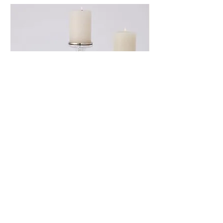
Global View 銀色造形燭台
Global View 花
總 公 司 : 台中市西屯區惠中六街23號
時間: 周一到六
10AM - 6PM
周末採預約制
Email: yhsiao.alexandre＠gmail.com