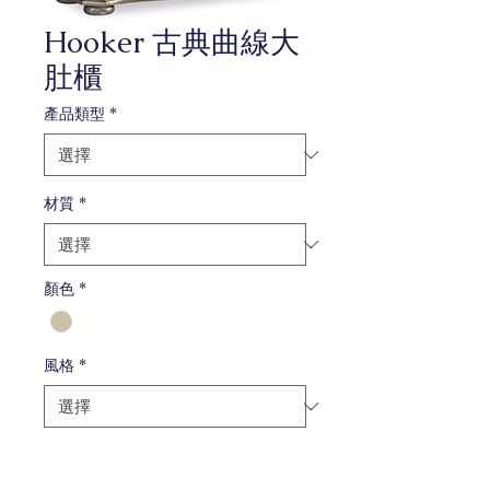
Hooker 古典曲線大
肚櫃
產品類型
*
材質
*
顏色
*
風格
*