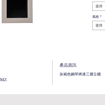
選擇
風格
*
選擇
產品資訊
灰褐色鋼琴烤漆三層立櫃
FMZ