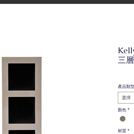
Kel
三層
產品類
選擇
顏色
*
材質
*