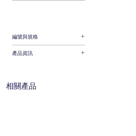
編號與規格
長75 x 深:85 x 高130 cm
產品資訊
編號 KH-
UUEMF055VLMFAMN/KH-
絨布亮綠色系
LLEMC067VLMFAMN
腳凳運用鍊穗裝飾
相關產品