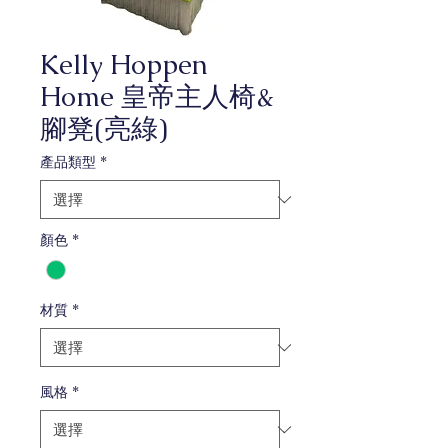
Kelly Hoppen
Home 皇帝主人椅&
腳凳(亮綠)
產品類型
*
顏色
*
材質
*
風格
*