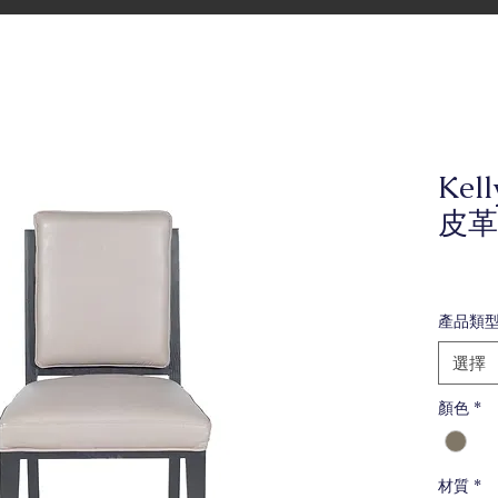
Kel
皮革
產品類
選擇
顏色
*
材質
*