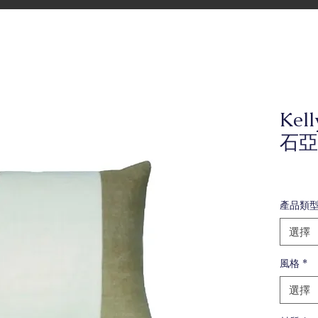
Kel
石亞
產品類
選擇
風格
*
選擇