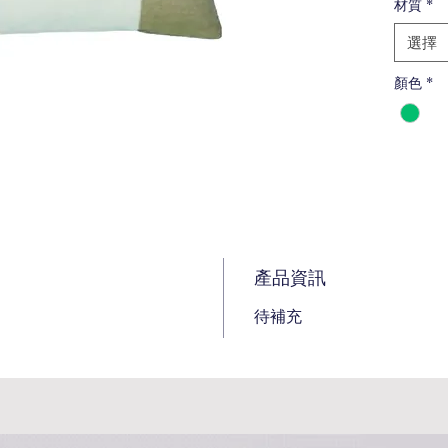
材質
*
選擇
顏色
*
產品資訊
待補充