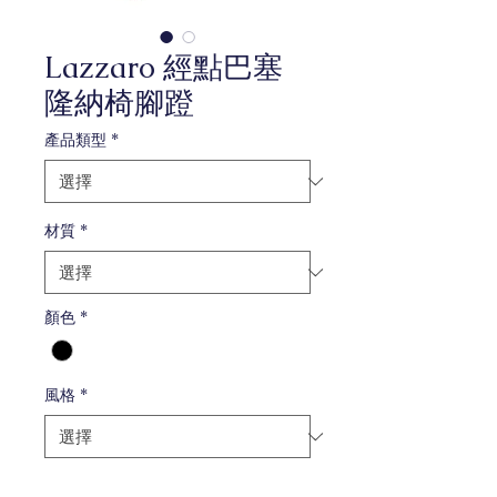
Lazzaro 經點巴塞
隆納椅腳蹬
產品類型
*
材質
*
顏色
*
風格
*