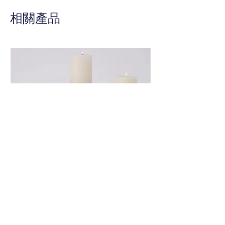
情，將為您的故事講述注入神奇的
相關產品
觸感，捕捉他們史詩般的冒險的精
髓。將你的筆浸入創造力的源泉，
讓這種墨水編織出它的魅力，打造
你自己的引人入勝的故事。
Global View 銀色造形燭台
Global View 花