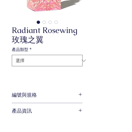
Radiant Rosewing
玫瑰之翼
產品類型
*
編號與規格
容量：20ml、38ml、85ml
產品資訊
色系：《童話故事》-野天鵝
這款迷人的閃閃發光的粉紅色墨水
的靈感來自兄弟姐妹之間的愛和感