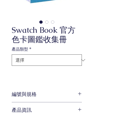
Swatch Book 官方
色卡圖鑑收集冊
產品類型
*
編號與規格
規格：色卡收集冊｜40 頁高品質
產品資訊
100 磅卡片紙
對於所有喜歡對墨水系列進行分類
的客戶來說，色譜樣本冊是完美的