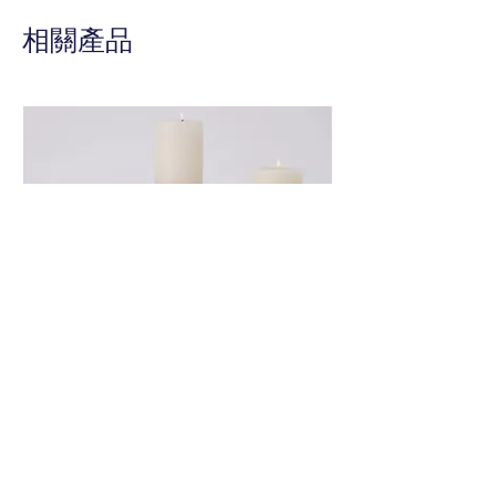
收藏品。
相關產品
這本手工製作的樣本冊由 40 頁高
品質 100 磅卡片紙製成，並允許
隨著墨水收藏的增長更換或添加卡
片。
是每個墨水收藏家的必備伴侶。
Global View 銀色造形燭台
Global View 花