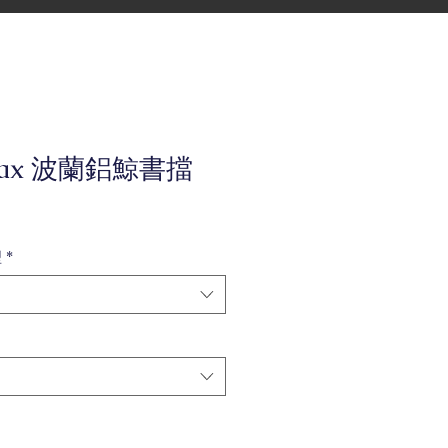
dax 波蘭鋁鯨書擋
型
*